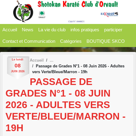
Panneau de gestion des cookies
Accueil
News
La vie du club
infos pratiques
participer
Contact et Communication
Catégories
BOUTIQUE SKCO
Le
lundi
Accueil
08
Passage de Grades N°1 - 08 Juin 2026 - Adultes
vers Verte/Bleue/Marron - 19h
JUIN
2026
PASSAGE DE
GRADES N°1 - 08 JUIN
2026 - ADULTES VERS
VERTE/BLEUE/MARRON -
19H