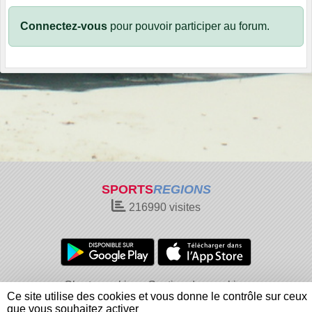
Connectez-vous
pour pouvoir participer au forum.
SPORTS
REGIONS
216990
visites
Charte cookies
Gestion des cookies
Ce site utilise des cookies et vous donne le contrôle sur ceux
Informations légales
Signaler un contenu inapproprié
que vous souhaitez activer