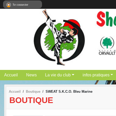
Panneau de gestion des cookies
Se connecter
Accueil
News
La vie du club
infos pratiques
Accueil
Boutique
SWEAT S.K.C.O. Bleu Marine
BOUTIQUE