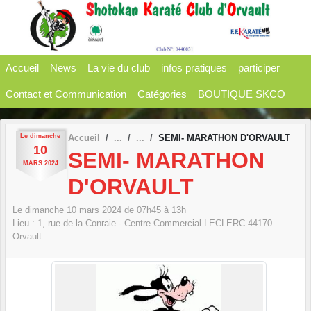
Panneau de gestion des cookies
Accueil
News
La vie du club
infos pratiques
participer
Contact et Communication
Catégories
BOUTIQUE SKCO
Le
dimanche
Accueil
SEMI- MARATHON D'ORVAULT
10
SEMI- MARATHON
MARS
2024
D'ORVAULT
Le
dimanche
10
mars
2024
de 07h45 à 13h
Lieu :
1, rue de la Conraie - Centre Commercial LECLERC
44170
Orvault