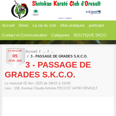
Panneau de gestion des cookies
Accueil
News
La vie du club
infos pratiques
participer
Contact et Communication
Catégories
BOUTIQUE SKCO
Le
mercredi
Accueil
05
3 - PASSAGE DE GRADES S.K.C.O.
FÉVR.
2025
3 - PASSAGE DE
GRADES S.K.C.O.
Le
mercredi
05
févr.
2025
de 19h15 à 21h30
Lieu :
108, Avenue Claude Antoine PECCOT
44700
ORVAULT