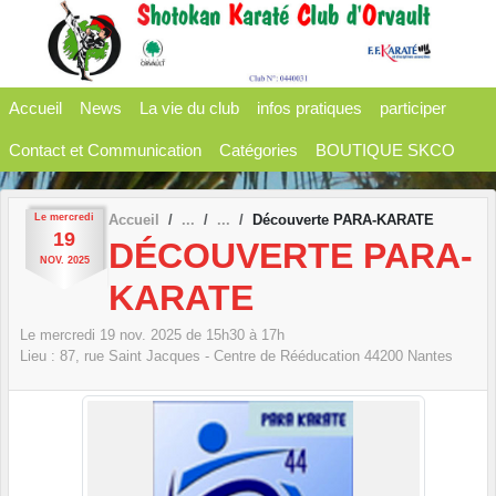
Panneau de gestion des cookies
Accueil
News
La vie du club
infos pratiques
participer
Contact et Communication
Catégories
BOUTIQUE SKCO
Le
mercredi
Accueil
Découverte PARA-KARATE
19
DÉCOUVERTE PARA-
NOV.
2025
KARATE
Le
mercredi
19
nov.
2025
de 15h30 à 17h
Lieu :
87, rue Saint Jacques - Centre de Rééducation
44200
Nantes