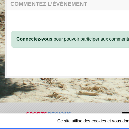
COMMENTEZ L’ÉVÈNEMENT
Connectez-vous
pour pouvoir participer aux commenta
SPORTS
REGIONS
Ce site utilise des cookies et vous do
217188
visites