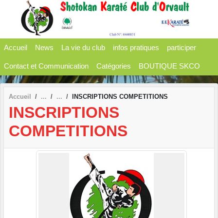
Panneau de gestion des cookies
Accueil
News
La vie du club
infos pratiques
participer
Contact et Communication
Catégories
BOUTIQUE SKCO
Accueil
INSCRIPTIONS COMPETITIONS
INSCRIPTIONS
COMPETITIONS