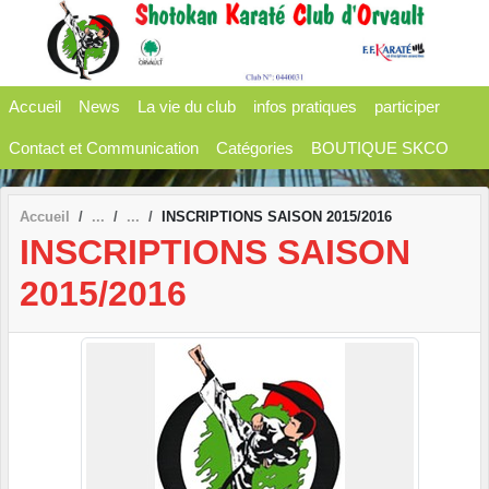
Panneau de gestion des cookies
Accueil
News
La vie du club
infos pratiques
participer
Contact et Communication
Catégories
BOUTIQUE SKCO
Accueil
INSCRIPTIONS SAISON 2015/2016
INSCRIPTIONS SAISON
2015/2016