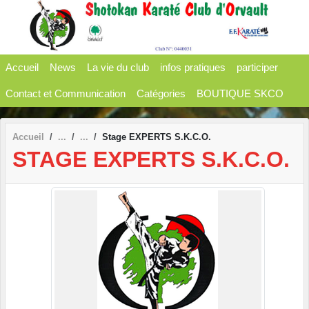
Panneau de gestion des cookies
Accueil
News
La vie du club
infos pratiques
participer
Contact et Communication
Catégories
BOUTIQUE SKCO
Accueil
Stage EXPERTS S.K.C.O.
STAGE EXPERTS S.K.C.O.