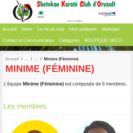
Panneau de gestion des cookies
Accueil
News
La vie du club
infos pratiques
participer
Contact et Communication
Catégories
BOUTIQUE SKCO
Accueil
Minime (Féminine)
MINIME (FÉMININE)
L'équipe
Minime (Féminine)
est composée de 6 membres.
Les membres