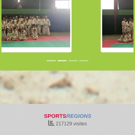
Précedent
Sui
SPORTS
REGIONS
217129
visites