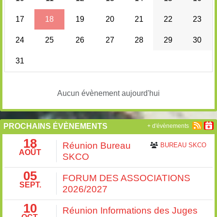
17
18
19
20
21
22
23
24
25
26
27
28
29
30
31
Aucun évènement aujourd'hui
PROCHAINS ÉVÈNEMENTS
+ d'évènements
18
Réunion Bureau
BUREAU SKCO
AOÛT
SKCO
05
FORUM DES ASSOCIATIONS
SEPT.
2026/2027
10
Réunion Informations des Juges