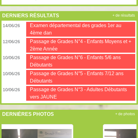
DERNIERS RÉSULTATS
+ de résultats
Examen départemental des grades 1er au
14/06/26
4ème dan
Passage de Grades N°4 - Enfants Moyens et +
12/06/26
2ème Année
Passage de Grades N°6 - Enfants 5/6 ans
10/06/26
Débutants
Passage de Grades N°5 - Enfants 7/12 ans
10/06/26
Débutants
Passage de Grades N°3 - Adultes Débutants
10/06/26
vers JAUNE
DERNIÈRES PHOTOS
+ de photos