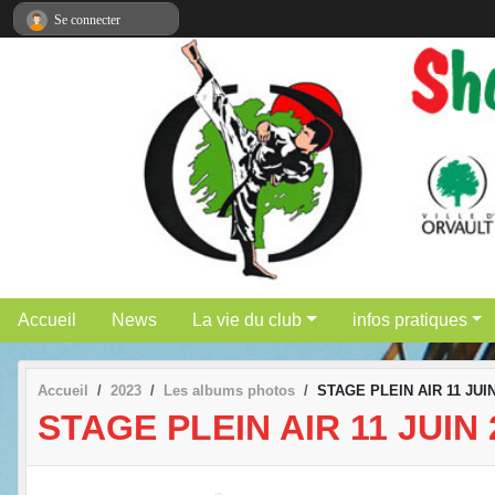
Panneau de gestion des cookies
Se connecter
Accueil
News
La vie du club
infos pratiques
Accueil
2023
Les albums photos
STAGE PLEIN AIR 11 JUIN
STAGE PLEIN AIR 11 JUIN 