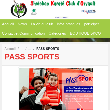
Panneau de gestion des cookies
Accueil
News
La vie du club
infos pratiques
participer
Contact et Communication
Catégories
BOUTIQUE SKCO
Accueil
PASS SPORTS
PASS SPORTS