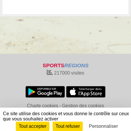
SPORTS
REGIONS
217000
visites
Charte cookies
Gestion des cookies
Informations légales
Signaler un contenu inapproprié
Ce site utilise des cookies et vous donne le contrôle sur ceux
que vous souhaitez activer
Tout accepter
Tout refuser
Personnaliser
Envie de participer ?
Connexion