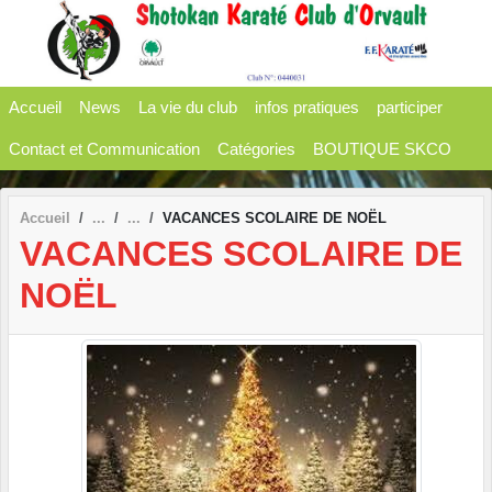
Panneau de gestion des cookies
Accueil
News
La vie du club
infos pratiques
participer
Contact et Communication
Catégories
BOUTIQUE SKCO
Accueil
VACANCES SCOLAIRE DE NOËL
VACANCES SCOLAIRE DE
NOËL