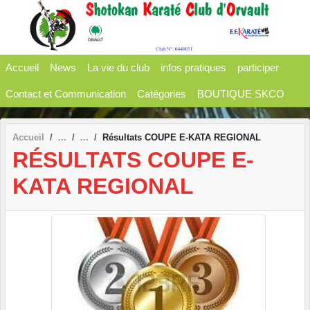
Panneau de gestion des cookies
Accueil
News
La vie du club
infos pratiques
participer
Contact et Communication
Catégories
BOUTIQUE SKCO
Accueil
Résultats COUPE E-KATA REGIONAL
RÉSULTATS COUPE E-
KATA REGIONAL