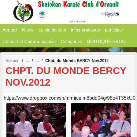
Panneau de gestion des cookies
Accueil
News
La vie du club
infos pratiques
participer
Contact et Communication
Catégories
BOUTIQUE SKCO
Accueil
Chpt. du Monde BERCY Nov.2012
CHPT. DU MONDE BERCY
NOV.2012
https://www.dropbox.com/sh/mrmjceim8bdd04g/98o4T35kU0