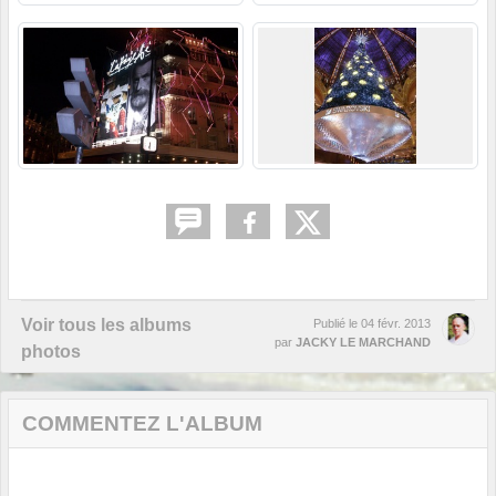
Voir tous les albums
Publié le
04 févr. 2013
par
JACKY LE MARCHAND
photos
COMMENTEZ L'ALBUM