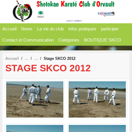
Panneau de gestion des cookies
Accueil
News
La vie du club
infos pratiques
participer
Contact et Communication
Catégories
BOUTIQUE SKCO
Accueil
Stage SKCO 2012
STAGE SKCO 2012